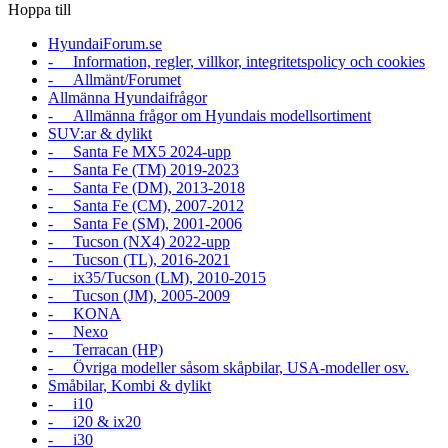
Hoppa till
HyundaiForum.se
- Information, regler, villkor, integritetspolicy och cookies
- Allmänt/Forumet
Allmänna Hyundaifrågor
- Allmänna frågor om Hyundais modellsortiment
SUV:ar & dylikt
- Santa Fe MX5 2024-upp
- Santa Fe (TM) 2019-2023
- Santa Fe (DM), 2013-2018
- Santa Fe (CM), 2007-2012
- Santa Fe (SM), 2001-2006
- Tucson (NX4) 2022-upp
- Tucson (TL), 2016-2021
- ix35/Tucson (LM), 2010-2015
- Tucson (JM), 2005-2009
- KONA
- Nexo
- Terracan (HP)
- Övriga modeller såsom skåpbilar, USA-modeller osv.
Småbilar, Kombi & dylikt
- i10
- i20 & ix20
- i30