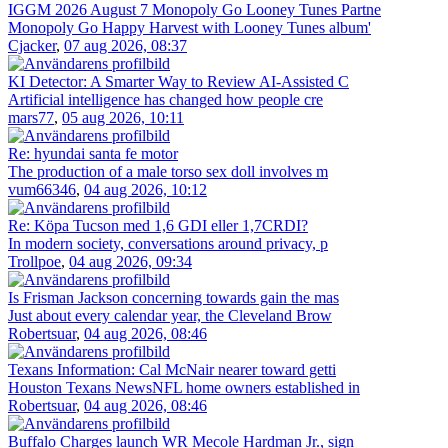
IGGM 2026 August 7 Monopoly Go Looney Tunes Partne
Monopoly Go Happy Harvest with Looney Tunes album'
Cjacker
,
07 aug 2026, 08:37
KI Detector: A Smarter Way to Review AI-Assisted C
Artificial intelligence has changed how people cre
mars77
,
05 aug 2026, 10:11
Re: hyundai santa fe motor
The production of a male torso sex doll involves m
vum66346
,
04 aug 2026, 10:12
Re: Köpa Tucson med 1,6 GDI eller 1,7CRDI?
In modern society, conversations around privacy, p
Trollpoe
,
04 aug 2026, 09:34
Is Frisman Jackson concerning towards gain the mas
Just about every calendar year, the Cleveland Brow
Robertsuar
,
04 aug 2026, 08:46
Texans Information: Cal McNair nearer toward getti
Houston Texans NewsNFL home owners established in
Robertsuar
,
04 aug 2026, 08:46
Buffalo Charges launch WR Mecole Hardman Jr., sign