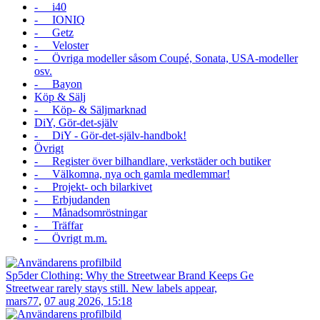
- i40
- IONIQ
- Getz
- Veloster
- Övriga modeller såsom Coupé, Sonata, USA-modeller
osv.
- Bayon
Köp & Sälj
- Köp- & Säljmarknad
DiY, Gör-det-själv
- DiY - Gör-det-själv-handbok!
Övrigt
- Register över bilhandlare, verkstäder och butiker
- Välkomna, nya och gamla medlemmar!
- Projekt- och bilarkivet
- Erbjudanden
- Månadsomröstningar
- Träffar
- Övrigt m.m.
Sp5der Clothing: Why the Streetwear Brand Keeps Ge
Streetwear rarely stays still. New labels appear,
mars77
,
07 aug 2026, 15:18