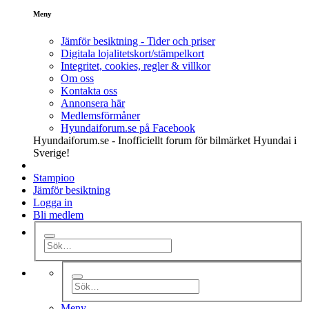
Meny
Jämför besiktning - Tider och priser
Digitala lojalitetskort/stämpelkort
Integritet, cookies, regler & villkor
Om oss
Kontakta oss
Annonsera här
Medlemsförmåner
Hyundaiforum.se på Facebook
Hyundaiforum.se - Inofficiellt forum för bilmärket Hyundai i
Sverige!
Stampioo
Jämför besiktning
Logga in
Bli medlem
Meny