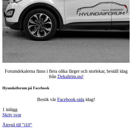
Forumdekalerna finns i flera olika färger och storlekar, beställ idag
från
Dekaltrim.nu!
Hyundaiforum på Facebook
Besök vår
Facebook-sida
idag!
1 inlägg
Skriv svar
Återgå till "i10"