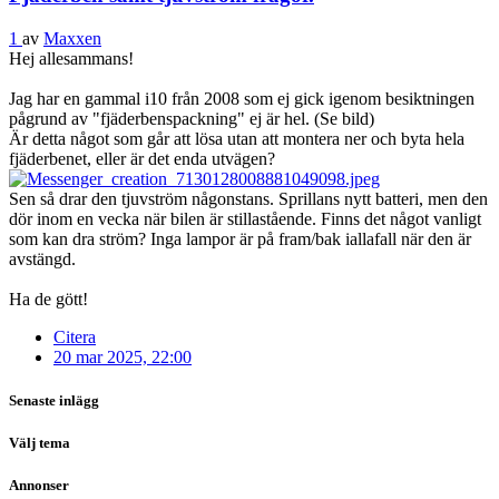
1
av
Maxxen
Hej allesammans!
Jag har en gammal i10 från 2008 som ej gick igenom besiktningen
pågrund av "fjäderbenspackning" ej är hel. (Se bild)
Är detta något som går att lösa utan att montera ner och byta hela
fjäderbenet, eller är det enda utvägen?
Sen så drar den tjuvström någonstans. Sprillans nytt batteri, men den
dör inom en vecka när bilen är stillastående. Finns det något vanligt
som kan dra ström? Inga lampor är på fram/bak iallafall när den är
avstängd.
Ha de gött!
Citera
20 mar 2025, 22:00
Senaste inlägg
Välj tema
Annonser