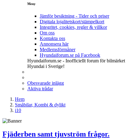
Meny
Jämför besiktning - Tider och priser
Digitala lojalitetskort/stämpelkort
Integritet, cookies, regler & villkor
Om oss
Kontakta oss
Annonsera här
Medlemsförmåner
Hyundaiforum.se på Facebook
Hyundaiforum.se - Inofficiellt forum för bilmärket
Hyundai i Sverige!
Obesvarade inlägg
Aktiva trådar
Hem
Småbilar, Kombi & dylikt
i10
Fjäderben samt tjuvström frågor.