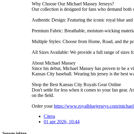
Why Choose Our Michael Massey Jerseys?
Our collection is designed for fans who demand both 
Authentic Design: Featuring the iconic royal blue and
Premium Fabric: Breathable, moisture-wicking materi
Multiple Styles: Choose from Home, Road, and the pop
All Sizes Available: We provide a full range of sizes
About Michael Massey
Since his debut, Michael Massey has proven to be a vita
Kansas City baseball. Wearing his jersey is the best w
Shop the Best Kansas City Royals Gear Online
Don't settle for less when it comes to your fan gear. A
on the field.
Order your
https://www.royalbluejerseys.com/michael
Citera
01 apr 2026, 10:44
Senaste inlägg