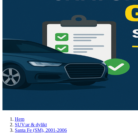
Hem
SUV:ar & dylikt
Santa Fe (SM), 2001-2006