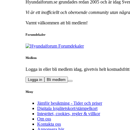
Hyundaiforum.se grundades redan 2005 och är idag Sveri
Vi är ett inofficiellt och oberoende community utan någ
Varmt välkommen att bli medlem!
Forumdekaler
Medlem
Logga in eller bli medlem idag, givetvis helt kostnadsfritt
Logga in
Bli medlem
Meny
Jämför besiktning - Tider och priser
Digitala lojalitetskort/stämpelkort
Integritet, cookies, regler & villkor
Om oss
Kontakta oss
Annonsera här