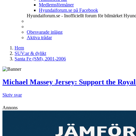
Medlemsförmåner
Hyundaiforum.se på Facebook
Hyundaiforum.se - Inofficiellt forum för bilmärket Hyund
Obesvarade inlägg
Aktiva trådar
Hem
SUV:ar & dylikt
Santa Fe (SM), 2001-2006
Michael Massey Jersey: Support the Royals
Skriv svar
Annons