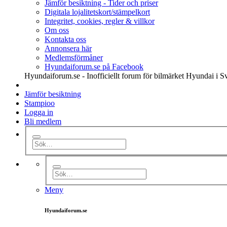
Jämför besiktning - Tider och priser
Digitala lojalitetskort/stämpelkort
Integritet, cookies, regler & villkor
Om oss
Kontakta oss
Annonsera här
Medlemsförmåner
Hyundaiforum.se på Facebook
Hyundaiforum.se - Inofficiellt forum för bilmärket Hyundai i S
Jämför besiktning
Stampioo
Logga in
Bli medlem
Meny
Hyundaiforum.se