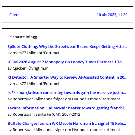
Citera
16 okt 2025, 11:29
Senaste inlägg
Sp5der Clothing: Why the Streetwear Brand Keeps Getting Attention
av mars77
i Allmänt/Forumet
IGGM 2026 August 7 Monopoly Go Looney Tunes Partners 1 To 4 Full C
av Cjacker
i Övrigt m.m.
KI Detector: A Smarter Way to Review AI-Assisted Content in 2026
av mars77
i Allmänt/Forumet
Is Frisman Jackson concerning towards gain the massive just one? 
av Robertsuar
i Allmänna frågor om Hyundais modellsortiment
Texans Information: Cal McNair nearer toward getting franchise pr
av Robertsuar
i Santa Fe (CM), 2007-2012
Buffalo Charges launch WR Mecole Hardman Jr., signal TE Keleki Lat
av Robertsuar
i Allmänna frågor om Hyundais modellsortiment