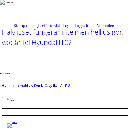
Stampioo
Jämför besiktning
Logga in
Bli medlem
Halvljuset fungerar inte men helljus gör,
vad är fel Hyundai i10?
Annons
Hem
Småbilar, Kombi & dylikt
i10
1 inlägg