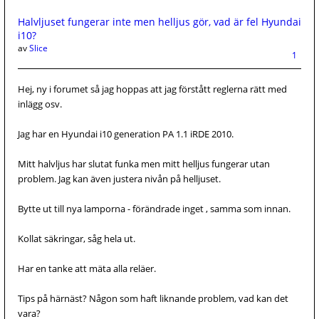
Halvljuset fungerar inte men helljus gör, vad är fel Hyundai
i10?
av
Slice
1
Hej, ny i forumet så jag hoppas att jag förstått reglerna rätt med
inlägg osv.
Jag har en Hyundai i10 generation PA 1.1 iRDE 2010.
Mitt halvljus har slutat funka men mitt helljus fungerar utan
problem. Jag kan även justera nivån på helljuset.
Bytte ut till nya lamporna - förändrade inget , samma som innan.
Kollat säkringar, såg hela ut.
Har en tanke att mäta alla reläer.
Tips på härnäst? Någon som haft liknande problem, vad kan det
vara?