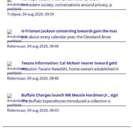
In modern society, conversations around privacy, p
Trollpoe
,
04 aug 2026, 09:34
Is Frisman Jackson concerning towards gain the mas
Just about every calendar year, the Cleveland Brow
Robertsuar
,
04 aug 2026, 08:46
Texans Information: Cal McNair nearer toward getti
Houston Texans NewsNFL home owners established in
Robertsuar
,
04 aug 2026, 08:46
Buffalo Charges launch WR Mecole Hardman Jr., sign
The Buffalo Expenditures introduced a collection o
Robertsuar
,
04 aug 2026, 08:43