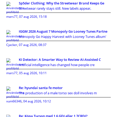
Sp5der Clothing: Why the Streetwear Brand Keeps Ge
Streetwear rarely stays still. New labels appear,
mars77
,
07 aug 2026, 15:18
IGGM 2026 August 7 Monopoly Go Looney Tunes Partne
Monopoly Go Happy Harvest with Looney Tunes album'
Cjacker
,
07 aug 2026, 08:37
KI Detector: A Smarter Way to Review AI-Assisted C
Artificial intelligence has changed how people cre
mars77
,
05 aug 2026, 10:11
Re: hyundai santa fe motor
The production of a male torso sex doll involves m
vum66346
,
04 aug 2026, 10:12
Re: Köpa Tucson med 1,6 GDI eller 1,7CRDI?