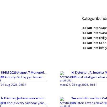
Kategoribehö
Du
kan inte
skapa
Du
kan inte
svara 
Du
kan inte
redige
Du
kan inte
ta bor
Du
kan inte
bifoga
IGGM 2026 August 7 Monopoly Go Looney Tunes Partne
Monopoly Go Happy Harvest with Looney Tunes album'
,
07 aug 2026, 08:37
mars77
,
05 aug 2026, 10:11
Is Frisman Jackson concerning towards gain the mas
Just about every calendar year, the Cleveland Brow