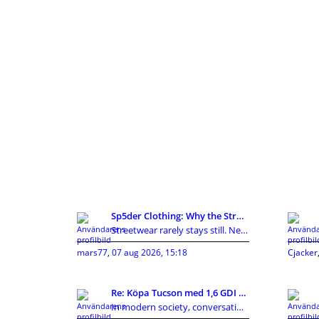
Sp5der Clothing: Why the Streetwear Brand Keeps Ge
Streetwear rarely stays still. New labels appear,
mars77
,
07 aug 2026, 15:18
Cjacker
Re: Köpa Tucson med 1,6 GDI eller 1,7CRDI?
In modern society, conversations around privacy, p