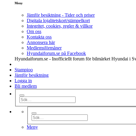
Meny
Jämför besiktning - Tider och priser
Digitala lojalitetskort/stämpelkort
Integritet, cookies, regler & villkor
Om oss
Kontakta oss
Annonsera här
Medlemsförmåner
Hyundaiforum.se på Facebook
Hyundaiforum.se - Inofficiellt forum för bilmärket Hyundai i S
Stampioo
Jämför besiktning
Logga in
Bli medlem
Meny