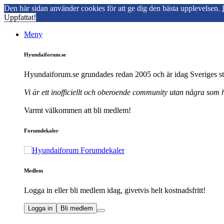
Den här sidan använder cookies för att ge dig den bästa upplevelsen.
Uppfattat!
Meny
Hyundaiforum.se
Hyundaiforum.se grundades redan 2005 och är idag Sveriges st
Vi är ett inofficiellt och oberoende community utan några som
Varmt välkommen att bli medlem!
Forumdekaler
Medlem
Logga in eller bli medlem idag, givetvis helt kostnadsfritt!
Logga in
Bli medlem