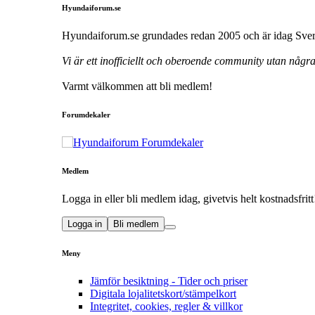
Hyundaiforum.se
Hyundaiforum.se grundades redan 2005 och är idag Sveri
Vi är ett inofficiellt och oberoende community utan någ
Varmt välkommen att bli medlem!
Forumdekaler
Medlem
Logga in eller bli medlem idag, givetvis helt kostnadsfritt
Logga in
Bli medlem
Meny
Jämför besiktning - Tider och priser
Digitala lojalitetskort/stämpelkort
Integritet, cookies, regler & villkor