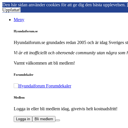
Den här sidan använder cookies för att ge dig den bästa upplevelsen.
Uppfattat!
Meny
Hyundaiforum.se
Hyundaiforum.se grundades redan 2005 och är idag Sveriges st
Vi är ett inofficiellt och oberoende community utan några som
Varmt välkommen att bli medlem!
Forumdekaler
Medlem
Logga in eller bli medlem idag, givetvis helt kostnadsfritt!
Logga in
Bli medlem