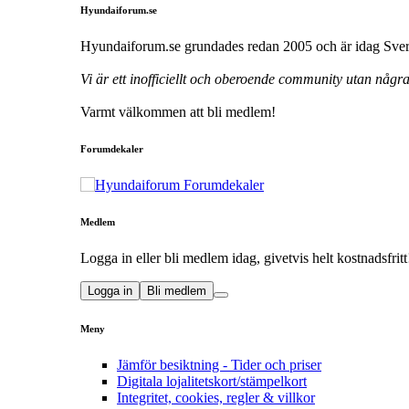
Hyundaiforum.se
Hyundaiforum.se grundades redan 2005 och är idag Sveri
Vi är ett inofficiellt och oberoende community utan någ
Varmt välkommen att bli medlem!
Forumdekaler
Medlem
Logga in eller bli medlem idag, givetvis helt kostnadsfritt
Logga in
Bli medlem
Meny
Jämför besiktning - Tider och priser
Digitala lojalitetskort/stämpelkort
Integritet, cookies, regler & villkor