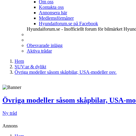
Om oss
Kontakta oss
Annonsera här
Medlemsförmåner
Hyundaiforum.se på Facebook
Hyundaiforum.se - Inofficiellt forum för bilmärket Hyund
Obesvarade inlägg
Aktiva trådar
Hem
SUV:ar & dylikt
Övriga modeller såsom skåpbilar, USA-modeller osv.
Övriga modeller såsom skåpbilar, USA-mod
Ny tråd
Annons