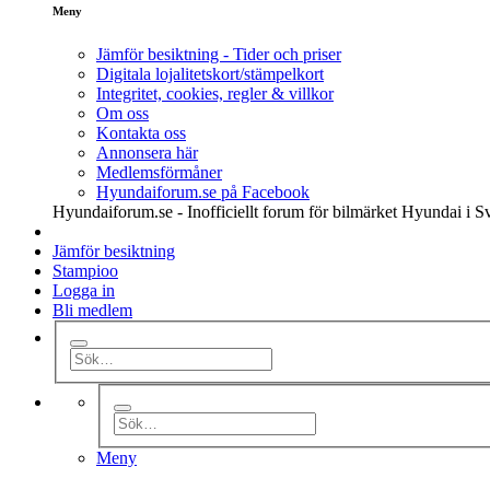
Meny
Jämför besiktning - Tider och priser
Digitala lojalitetskort/stämpelkort
Integritet, cookies, regler & villkor
Om oss
Kontakta oss
Annonsera här
Medlemsförmåner
Hyundaiforum.se på Facebook
Hyundaiforum.se - Inofficiellt forum för bilmärket Hyundai i S
Jämför besiktning
Stampioo
Logga in
Bli medlem
Meny