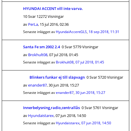
HYUNDAI ACCENT vill inte varva.
10 Svar 12272 Visningar
av
PerLa
,
15 jul 2016, 02:36
Senaste inlägget av
HyundaiAccentGLS
,
18 sep 2018, 11:31
Santa Fe sm 2002 2.4
0 Svar 5779 Visningar
av
Brokhult08
,
07 jul 2018, 01:45
Senaste inlägget av
Brokhult08
,
07 jul 2018, 01:45
Blinkers funkar ej till släpvagn
0 Svar 5720 Visningar
av
enander87
,
30 jun 2018, 15:27
Senaste inlägget av
enander87
,
30 jun 2018, 15:27
Innerbelysning,radio,centrallås
0 Svar 5761 Visningar
av
Hyundaistarex
,
07 jun 2018, 14:50
Senaste inlägget av
Hyundaistarex
,
07 jun 2018, 14:50