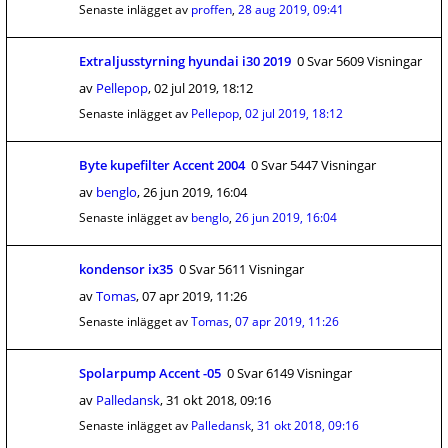
Senaste inlägget av
proffen
,
28 aug 2019, 09:41
Extraljusstyrning hyundai i30 2019
0 Svar 5609 Visningar
av
Pellepop
,
02 jul 2019, 18:12
Senaste inlägget av
Pellepop
,
02 jul 2019, 18:12
Byte kupefilter Accent 2004
0 Svar 5447 Visningar
av
benglo
,
26 jun 2019, 16:04
Senaste inlägget av
benglo
,
26 jun 2019, 16:04
kondensor ix35
0 Svar 5611 Visningar
av
Tomas
,
07 apr 2019, 11:26
Senaste inlägget av
Tomas
,
07 apr 2019, 11:26
Spolarpump Accent -05
0 Svar 6149 Visningar
av
Palledansk
,
31 okt 2018, 09:16
Senaste inlägget av
Palledansk
,
31 okt 2018, 09:16