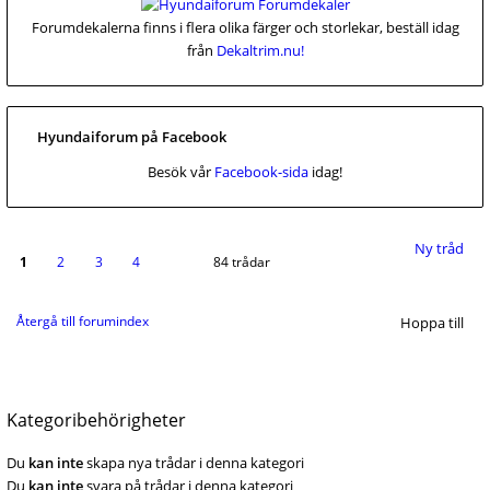
Forumdekalerna finns i flera olika färger och storlekar, beställ idag
från
Dekaltrim.nu!
Hyundaiforum på Facebook
Besök vår
Facebook-sida
idag!
Ny tråd
1
2
3
4
84 trådar
Återgå till forumindex
Hoppa till
Kategoribehörigheter
Du
kan inte
skapa nya trådar i denna kategori
Du
kan inte
svara på trådar i denna kategori