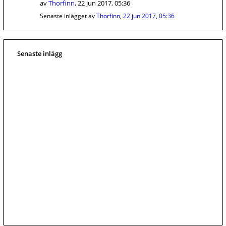
av
Thorfinn
,
22 jun 2017, 05:36
Senaste inlägget av
Thorfinn
,
22 jun 2017, 05:36
Senaste inlägg