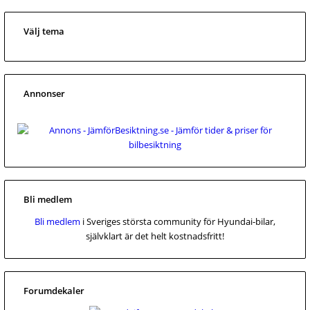
Välj tema
Annonser
Bli medlem
Bli medlem
i Sveriges största community för Hyundai-bilar,
självklart är det helt kostnadsfritt!
Forumdekaler