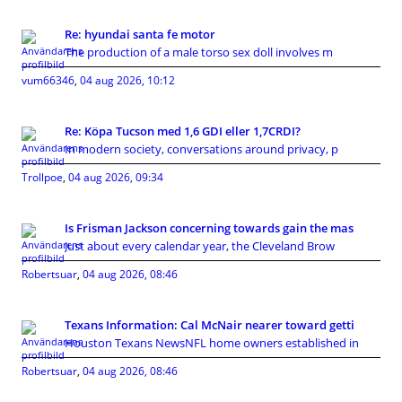
Re: hyundai santa fe motor
The production of a male torso sex doll involves m
vum66346
,
04 aug 2026, 10:12
Re: Köpa Tucson med 1,6 GDI eller 1,7CRDI?
In modern society, conversations around privacy, p
Trollpoe
,
04 aug 2026, 09:34
Is Frisman Jackson concerning towards gain the mas
Just about every calendar year, the Cleveland Brow
Robertsuar
,
04 aug 2026, 08:46
Texans Information: Cal McNair nearer toward getti
Houston Texans NewsNFL home owners established in
Robertsuar
,
04 aug 2026, 08:46