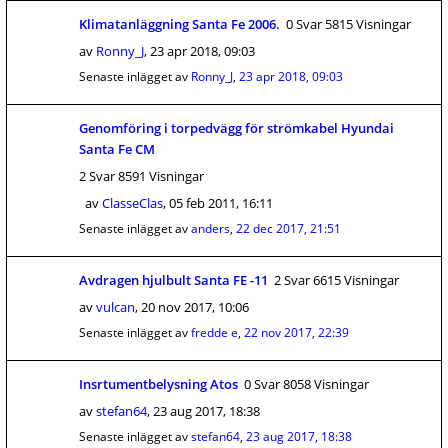
Klimatanläggning Santa Fe 2006.
0 Svar 5815 Visningar
av
Ronny_J
,
23 apr 2018, 09:03
Senaste inlägget av
Ronny_J
,
23 apr 2018, 09:03
Genomföring i torpedvägg för strömkabel Hyundai
Santa Fe CM
2 Svar 8591 Visningar
av
ClasseClas
,
05 feb 2011, 16:11
Senaste inlägget av
anders
,
22 dec 2017, 21:51
Avdragen hjulbult Santa FE -11
2 Svar 6615 Visningar
av
vulcan
,
20 nov 2017, 10:06
Senaste inlägget av
fredde e
,
22 nov 2017, 22:39
Insrtumentbelysning Atos
0 Svar 8058 Visningar
av
stefan64
,
23 aug 2017, 18:38
Senaste inlägget av
stefan64
,
23 aug 2017, 18:38