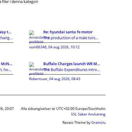
 filer i denna kategori
KI Detector: A Smarter Way to Review AI-Assisted C
Re: hyundai santa fe motor
Artificial intelligence has changed how people cre
The production of a male torso sex doll involves m
vum66346
,
04 aug 2026, 10:12
Texans Information: Cal McNair nearer toward getti
Buffalo Charges launch WR Mecole Hardman Jr., sign
Houston Texans NewsNFL home owners established in
The Buffalo Expenditures introduced a collection o
Robertsuar
,
04 aug 2026, 08:43
26, 20:07
Alla tidsangivelser är UTC+02:00 Europe/Stockholm
SSL Säker Anslutning
Ravaio Theme by
Gramziu