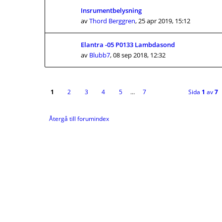
Insrumentbelysning
av
Thord Berggren
,
25 apr 2019, 15:12
Elantra -05 P0133 Lambdasond
av
Blubb7
,
08 sep 2018, 12:32
1
2
3
4
5
…
7
Sida
1
av
7
Återgå till forumindex