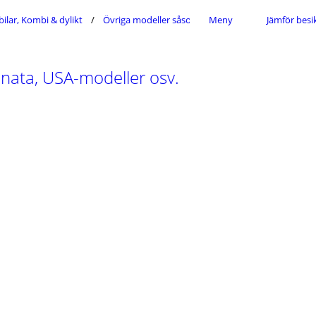
ilar, Kombi & dylikt
Övriga modeller såsom Coupé, Sonata, USA-modell
Meny
Jämför besi
nata, USA-modeller osv.