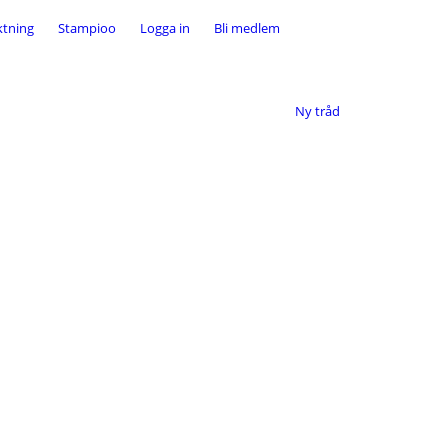
er osv.
ktning
Stampioo
Logga in
Bli medlem
Ny tråd