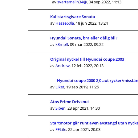
av
svartamalin34@
,
04 sep 2022, 11:13
Kallstartsgivare Sonata
av
Hasse60la
,
18 jun 2022, 13:24
Hyundai Sonata, bra eller dålig bil?
av
k3mp3
,
09 mar 2022, 09:22
Original nyckel till Hyundai coupe 2003
av
Andrew
,
12 feb 2022, 20:13
Hyundai coupe 2000 2,0 aut rycker/misstä
av
Liket
,
19 sep 2019, 11:25
Atos Prime Drivknut
av
Siben
,
23 apr 2021, 14:30
Startmotor går runt även avstängd utan nycke
av
FFLife
,
22 apr 2021, 20:03