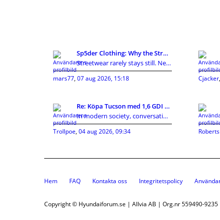
Sp5der Clothing: Why the Streetwear Brand Keeps Ge
Streetwear rarely stays still. New labels appear,
mars77
,
07 aug 2026, 15:18
Cjacker
Re: Köpa Tucson med 1,6 GDI eller 1,7CRDI?
In modern society, conversations around privacy, p
Trollpoe
,
04 aug 2026, 09:34
Roberts
Hem
FAQ
Kontakta oss
Integritetspolicy
Användar
Copyright © Hyundaiforum.se | Allvia AB | Org.nr 559490-9235