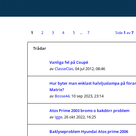
1
2
3
4
5
…
7
Sida
1
av
7
Trådar
Vanliga fel på Coupé
av
ClasseClas
,
04 jul 2012, 08:46
Hur byter man enklast halvljuslampa på förar
Matrix?
av
Bosse44
,
10 sep 2023, 23:14
Atos Prime 2003 broms o bakdörr problem
av
Igge
,
26 okt 2022, 16:25
Baklyseproblem Hyundai Atos prime 2006