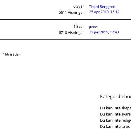
0
Svar
Thord Berggren
25 apr 2019, 15:12
5611
Visningar
1
Svar
jusas
31 jan 2019, 12:43
6710
Visningar
166 trådar
Kategoribehö
Du
kan inte
skapa
Du
kan inte
svara 
Du
kan inte
redige
Du
kan inte
ta bor