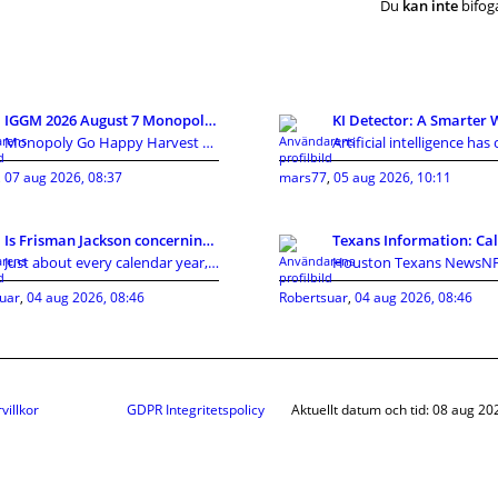
Du
kan inte
bifoga
IGGM 2026 August 7 Monopoly Go Looney Tunes Partne
Monopoly Go Happy Harvest with Looney Tunes album'
,
07 aug 2026, 08:37
mars77
,
05 aug 2026, 10:11
Is Frisman Jackson concerning towards gain the mas
Just about every calendar year, the Cleveland Brow
uar
,
04 aug 2026, 08:46
Robertsuar
,
04 aug 2026, 08:46
villkor
GDPR Integritetspolicy
Aktuellt datum och tid: 08 aug 20