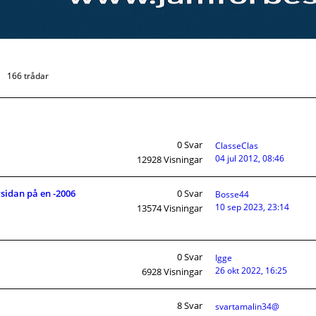
166 trådar
0
Svar
ClasseClas
04 jul 2012, 08:46
12928
Visningar
sidan på en -2006
0
Svar
Bosse44
10 sep 2023, 23:14
13574
Visningar
0
Svar
Igge
26 okt 2022, 16:25
6928
Visningar
8
Svar
svartamalin34@