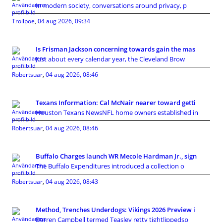
In modern society, conversations around privacy, p
Trollpoe
,
04 aug 2026, 09:34
Is Frisman Jackson concerning towards gain the mas
Just about every calendar year, the Cleveland Brow
Robertsuar
,
04 aug 2026, 08:46
Texans Information: Cal McNair nearer toward getti
Houston Texans NewsNFL home owners established in
Robertsuar
,
04 aug 2026, 08:46
Buffalo Charges launch WR Mecole Hardman Jr., sign
The Buffalo Expenditures introduced a collection o
Robertsuar
,
04 aug 2026, 08:43
Method, Trenches Underdogs: Vikings 2026 Preview i
Darren Campbell termed Teasley retty tightlippedsp