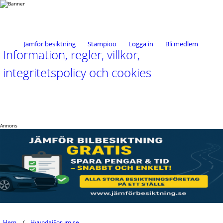
Jämför besiktning
Stampioo
Logga in
Bli medlem
Information, regler, villkor,
integritetspolicy och cookies
Annons
Hem
HyundaiForum.se