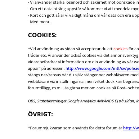
- Vi använder starka lösenord och säkerhet mot oönskade intr
- Om ett dataintrång uppstår så kommer vi att meddela mynd
- Kort och gott så är vi väldigt måna om vår data och era up
- Med mera..
COOKIES:
*Vid användning av sidan så accepterar du att
cookies
får an
trådar etc. Vi använder också cookies via det annonsverktyg
vidarebefordrar vi information om din användning av vår we
appar" på adressen:
http://www.google.com/intl/sv/policies
stängs ner/rensas när du själv stänger ner webbläsaren medan
webbläsare via inställningarna, men vilket dock kan begrän
forumtillägg, m.m. Läs gärna mer om cookies på Post- och t
OBS, Statistikverktyget Google Analytics ANVÄNDS EJ på sidan, 
ÖVRIGT:
*Forummjukvaran som används för detta forum är
http:/