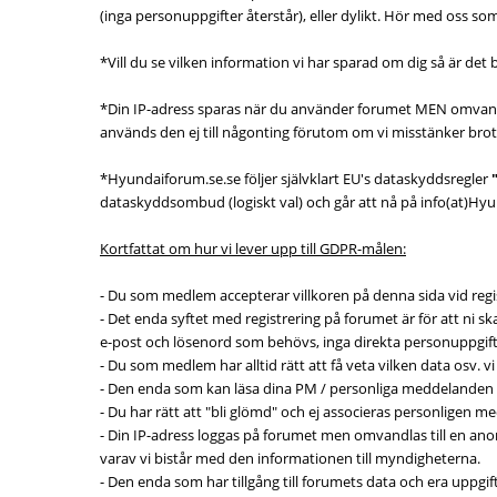
(inga personuppgifter återstår), eller dylikt. Hör med oss som 
*Vill du se vilken information vi har sparad om dig så är det b
*Din IP-adress sparas när du använder forumet MEN omvandlas 
används den ej till någonting förutom om vi misstänker brot
*Hyundaiforum.se.se följer självklart EU's dataskyddsregler
dataskyddsombud (logiskt val) och går att nå på info(at)Hyun
Kortfattat om hur vi lever upp till GDPR-målen:
- Du som medlem accepterar villkoren på denna sida vid regi
- Det enda syftet med registrering på forumet är för att ni sk
e-post och lösenord som behövs, inga direkta personuppgift
- Du som medlem har alltid rätt att få veta vilken data osv. v
- Den enda som kan läsa dina PM / personliga meddelanden 
- Du har rätt att "bli glömd" och ej associeras personligen m
- Din IP-adress loggas på forumet men omvandlas till en an
varav vi bistår med den informationen till myndigheterna.
- Den enda som har tillgång till forumets data och era uppg