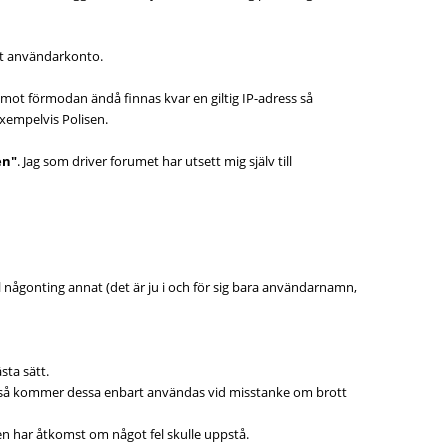
ditt användarkonto.
 mot förmodan ändå finnas kvar en giltig IP-adress så
xempelvis Polisen.
en"
. Jag som driver forumet har utsett mig själv till
ill någonting annat (det är ju i och för sig bara användarnamn,
sta sätt.
ess så kommer dessa enbart användas vid misstanke om brott
en har åtkomst om något fel skulle uppstå.