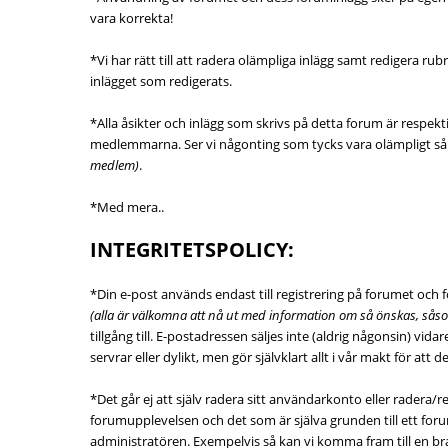
vara korrekta!
*Vi har rätt till att radera olämpliga inlägg samt redigera
inlägget som redigerats.
*Alla åsikter och inlägg som skrivs på detta forum är respe
medlemmarna. Ser vi någonting som tycks vara olämpligt så ko
medlem)
.
*Med mera..
INTEGRITETSPOLICY:
*Din e-post används endast till registrering på forumet oc
(alla är välkomna att nå ut med information om så önskas, såsom
tillgång till. E-postadressen säljes inte (aldrig någonsin) vi
servrar eller dylikt, men gör självklart allt i vår makt för att d
*Det går ej att själv radera sitt användarkonto eller rader
forumupplevelsen och det som är själva grunden till ett foru
administratören. Exempelvis så kan vi komma fram till en bra