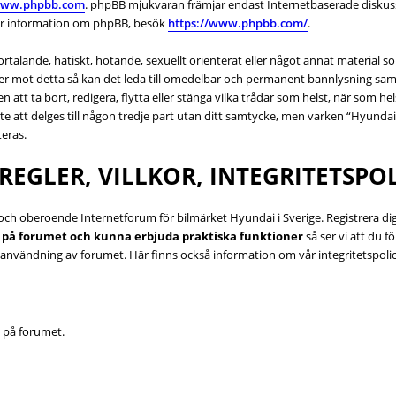
ww.phpbb.com
. phpBB mjukvaran främjar endast Internetbaserade diskussio
 mer information om phpBB, besök
https://www.phpbb.com/
.
rtalande, hatiskt, hotande, sexuellt orienterat eller något annat material som
ter mot detta så kan det leda till omedelbar och permanent bannlysning samt 
 att ta bort, redigera, flytta eller stänga vilka trådar som helst, när som 
e att delges till någon tredje part utan ditt samtycke, men varken “Hyundai
eras.
EGLER, VILLKOR, INTEGRITETSPOL
llt och oberoende Internetforum för bilmärket Hyundai i Sverige. Registrera d
g på forumet och kunna erbjuda praktiska funktioner
så ser vi att du 
 användning av forumet. Här finns också information om vår integritetspol
g på forumet.