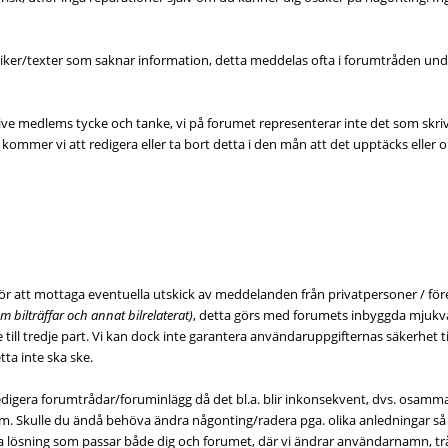
 rubriker/texter som saknar information, detta meddelas ofta i forumtråden 
ktive medlems tycke och tanke, vi på forumet representerar inte det som skr
mmer vi att redigera eller ta bort detta i den mån att det upptäcks eller o
h för att mottaga eventuella utskick av meddelanden från privatpersoner / 
 bilträffar och annat bilrelaterat)
, detta görs med forumets inbyggda mjukva
dare till tredje part. Vi kan dock inte garantera användaruppgifternas säkerhet
etta inte ska ske.
a/redigera forumtrådar/foruminlägg då det bl.a. blir inkonsekvent, dvs. osa
m. Skulle du ändå behöva ändra någonting/radera pga. olika anledningar så k
 lösning som passar både dig och forumet, där vi ändrar användarnamn, trådar