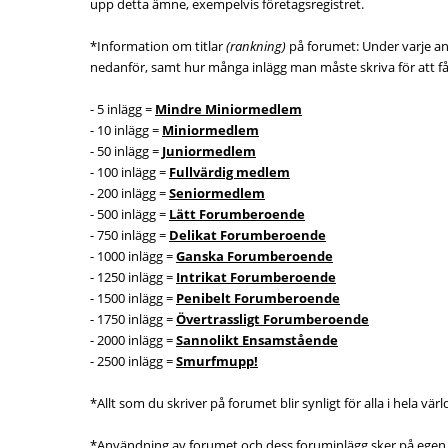
upp detta ämne, exempelvis företagsregistret.
*Information om titlar
(rankning)
på forumet: Under varje anv
nedanför, samt hur många inlägg man måste skriva för att få 
- 5 inlägg =
Mindre Miniormedlem
- 10 inlägg =
Miniormedlem
- 50 inlägg =
Juniormedlem
- 100 inlägg =
Fullvärdig medlem
- 200 inlägg =
Seniormedlem
- 500 inlägg =
Lätt Forumberoende
- 750 inlägg =
Delikat Forumberoende
- 1000 inlägg =
Ganska Forumberoende
- 1250 inlägg =
Intrikat Forumberoende
- 1500 inlägg =
Penibelt Forumberoende
- 1750 inlägg =
Övertrassligt Forumberoende
- 2000 inlägg =
Sannolikt Ensamstående
- 2500 inlägg =
Smurfmupp!
*Allt som du skriver på forumet blir synligt för alla i hela vä
*Användning av forumet och dess foruminlägg sker på egen ri