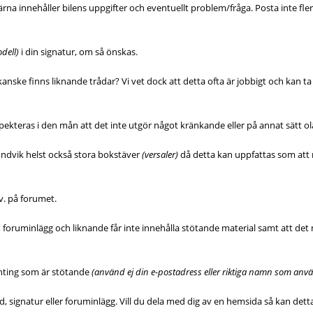
rna innehåller bilens uppgifter och eventuellt problem/fråga. Posta inte fl
dell)
i din signatur, om så önskas.
ke finns liknande trådar? Vi vet dock att detta ofta är jobbigt och kan ta t
spekteras i den mån att det inte utgör något kränkande eller på annat sätt ol
ndvik helst också stora bokstäver
(versaler)
då detta kan uppfattas som att man
sv. på forumet.
 foruminlägg och liknande får inte innehålla stötande material samt att det må
nting som är stötande
(använd ej din e-postadress eller riktiga namn som an
d, signatur eller foruminlägg. Vill du dela med dig av en hemsida så kan dett