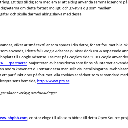
ång. Ett tips till dig som medlem är att aldrig använda samma lösenord på f
igheterna om detta fortast möjligt, och givetvis dig som medlem.
pgifter och skulle därmed aldrig slarva med dessa!
vändas, vilket är små textfiler som sparas i din dator, för att forumet bl.a.
 som används, i detta fall Google Adsense (vi visar dock INGA anpassade ann
bbplats till Google Adsense. Läs mer på Google's sida "Hur Google använder
/ ... /partners/
. Majoriteten av hemsidorna som finns på Internet använder 
 andra kräver att du rensar dessa manuellt via inställningarna i webbläsaren.
sa ett par funktioner på forumet. Alla cookies är sådant som är standard 
elestyrelsens hemsida,
http://www.pts.se
.
inget sådant verktyg överhuvudtaget.
/www.phpbb.com
, en stor eloge till alla som bidrar till detta Open Source-pro