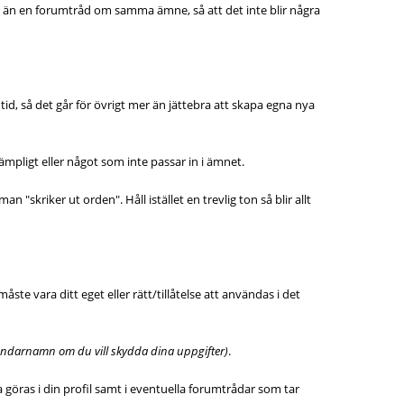
er än en forumtråd om samma ämne, så att det inte blir några
id, så det går för övrigt mer än jättebra att skapa egna nya
ämpligt eller något som inte passar in i ämnet.
 "skriker ut orden". Håll istället en trevlig ton så blir allt
ste vara ditt eget eller rätt/tillåtelse att användas i det
vändarnamn om du vill skydda dina uppgifter)
.
a göras i din profil samt i eventuella forumtrådar som tar