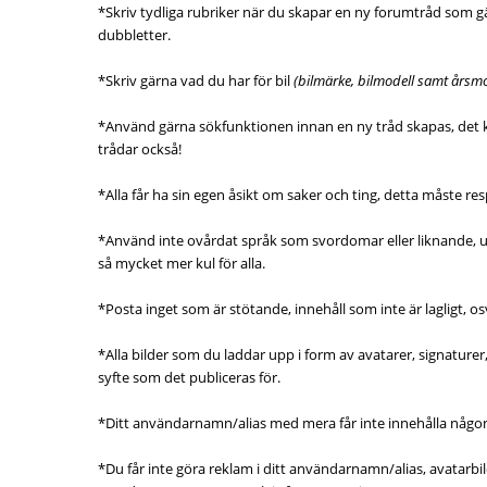
*Skriv tydliga rubriker när du skapar en ny forumtråd som gä
dubbletter.
*Skriv gärna vad du har för bil
(bilmärke, bilmodell samt årsmo
*Använd gärna sökfunktionen innan en ny tråd skapas, det kans
trådar också!
*Alla får ha sin egen åsikt om saker och ting, detta måste re
*Använd inte ovårdat språk som svordomar eller liknande, u
så mycket mer kul för alla.
*Posta inget som är stötande, innehåll som inte är lagligt, o
*Alla bilder som du laddar upp i form av avatarer, signaturer,
syfte som det publiceras för.
*Ditt användarnamn/alias med mera får inte innehålla någo
*Du får inte göra reklam i ditt användarnamn/alias, avatarbil