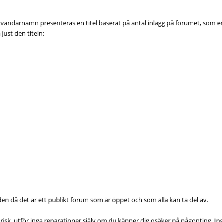
ändarnamn presenteras en titel baserat på antal inlägg på forumet, som en ku
just den titeln:
rlden då det är ett publikt forum som är öppet och som alla kan ta del av.
sk, utför inga reparationer själv om du känner dig osäker på någonting. Ing