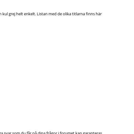
l grej helt enkelt. Listan med de olika titlarna finns här
a svar som du får på dina frågor i forumet kan garanteras