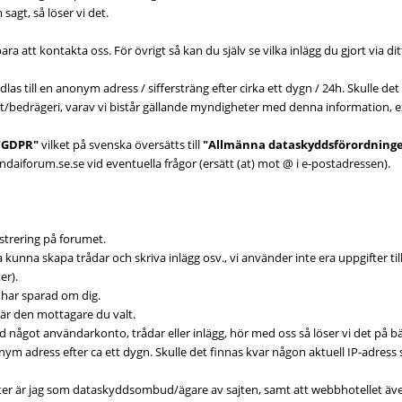
sagt, så löser vi det.
ara att kontakta oss. För övrigt så kan du själv se vilka inlägg du gjort via 
till en anonym adress / siffersträng efter cirka ett dygn / 24h. Skulle det
t/bedrägeri, varav vi bistår gällande myndigheter med denna information, e
"GDPR"
vilket på svenska översätts till
"Allmänna dataskyddsförordning
daiforum.se.se vid eventuella frågor (ersätt (at) mot @ i e-postadressen).
strering på forumet.
a kunna skapa trådar och skriva inlägg osv., vi använder inte era uppgifter t
er).
i har sparad om dig.
är den mottagare du valt.
ed något användarkonto, trådar eller inlägg, hör med oss så löser vi det på bä
onym adress efter ca ett dygn. Skulle det finnas kvar någon aktuell IP-adr
ifter är jag som dataskyddsombud/ägare av sajten, samt att webbhotellet äv