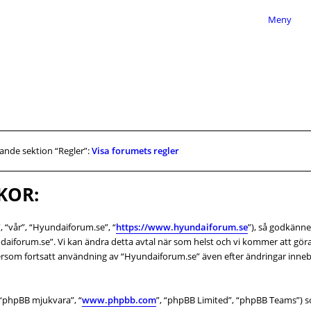
Meny
jande sektion “Regler”:
Visa forumets regler
KOR:
 “vår”, “Hyundaiforum.se”, “
https://www.hyundaiforum.se
”), så godkänner
daiforum.se”. Vi kan ändra detta avtal när som helst och vi kommer att göra 
rsom fortsatt användning av “Hyundaiforum.se” även efter ändringar innebär
 “phpBB mjukvara”, “
www.phpbb.com
”, “phpBB Limited”, “phpBB Teams”) s