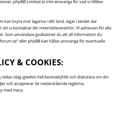
ner, phpBB Limited är inte ansvariga för vad vi tillåter
 kan bryta mot lagarna i ditt land, lagar i landet där
att vi kontaktar din Internetleverantör. IP-adressen för alla
helst. Som användare godkänner du att all information du
forum.se” eller phpBB kan hållas ansvariga för eventuella
ICY & COOKIES:
ig redan idag
(givetvis helt kostnadsfritt)
och diskutera om din
följer och accepterar de nedanstående reglerna,
icy med mera.