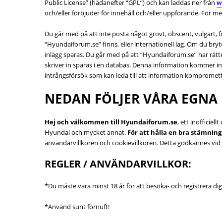
Public License” (hädanefter “GPL”) och kan laddas ner från
w
och/eller förbjuder för innehåll och/eller uppförande. För
Du går med på att inte posta något grovt, obscent, vulgärt, fö
“Hyundaiforum.se” finns, eller internationell lag. Om du bry
inlägg sparas. Du går med på att “Hyundaiforum.se” har rätten
skriver in sparas i en databas. Denna information kommer int
intrångsförsök som kan leda till att information kompromett
NEDAN FÖLJER VÅRA EGNA R
Hej och välkommen till Hyundaiforum.se
, ett inofficie
Hyundai och mycket annat.
För att hålla en bra stämnin
användarvillkoren och cookievillkoren. Detta godkännes vid
REGLER / ANVÄNDARVILLKOR:
*Du måste vara minst 18 år för att besöka- och registrera di
*Använd sunt förnuft!