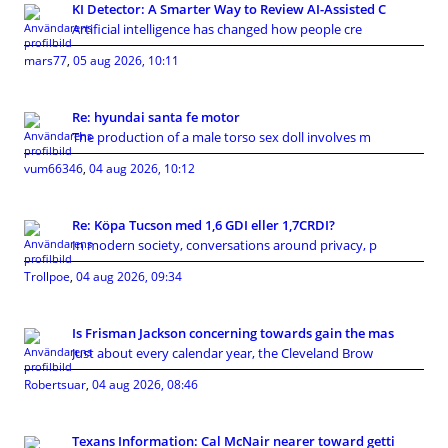
KI Detector: A Smarter Way to Review AI-Assisted C
Artificial intelligence has changed how people cre
mars77
,
05 aug 2026, 10:11
Re: hyundai santa fe motor
The production of a male torso sex doll involves m
vum66346
,
04 aug 2026, 10:12
Re: Köpa Tucson med 1,6 GDI eller 1,7CRDI?
In modern society, conversations around privacy, p
Trollpoe
,
04 aug 2026, 09:34
Is Frisman Jackson concerning towards gain the mas
Just about every calendar year, the Cleveland Brow
Robertsuar
,
04 aug 2026, 08:46
Texans Information: Cal McNair nearer toward getti