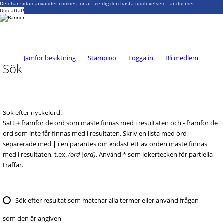
Den här sidan använder cookies för att ge dig den bästa upplevelsen.
Lär dig mer
Uppfattat!
Jämför besiktning
Stampioo
Logga in
Bli medlem
Sök
Sök efter nyckelord:
Sätt
+
framför de ord som måste finnas med i resultaten och
-
framför de
ord som inte får finnas med i resultaten. Skriv en lista med ord
separerade med
|
i en parantes om endast ett av orden måste finnas
med i resultaten, t.ex.
(ord|ord)
. Använd * som jokertecken för partiella
träffar.
Sök efter resultat som matchar alla termer eller använd frågan
som den är angiven