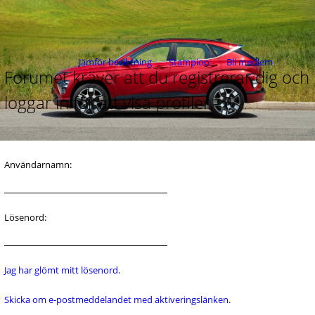
Jämför besiktning
Stampioo
Bli medlem
Forumet kräver att du registrerar dig och
loggar in för att visa profiler.
Användarnamn:
Lösenord:
Jag har glömt mitt lösenord.
Skicka om e-postmeddelandet med aktiveringslänken.