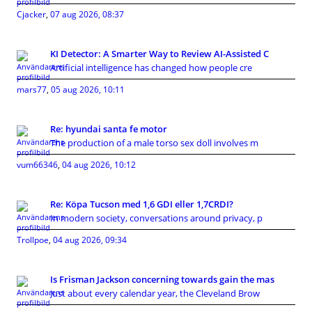
Cjacker
,
07 aug 2026, 08:37
KI Detector: A Smarter Way to Review AI-Assisted C
Artificial intelligence has changed how people cre
mars77
,
05 aug 2026, 10:11
Re: hyundai santa fe motor
The production of a male torso sex doll involves m
vum66346
,
04 aug 2026, 10:12
Re: Köpa Tucson med 1,6 GDI eller 1,7CRDI?
In modern society, conversations around privacy, p
Trollpoe
,
04 aug 2026, 09:34
Is Frisman Jackson concerning towards gain the mas
Just about every calendar year, the Cleveland Brow