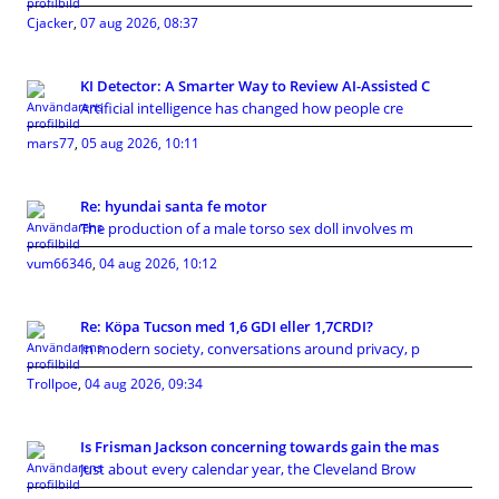
Cjacker
,
07 aug 2026, 08:37
KI Detector: A Smarter Way to Review AI-Assisted C
Artificial intelligence has changed how people cre
mars77
,
05 aug 2026, 10:11
Re: hyundai santa fe motor
The production of a male torso sex doll involves m
vum66346
,
04 aug 2026, 10:12
Re: Köpa Tucson med 1,6 GDI eller 1,7CRDI?
In modern society, conversations around privacy, p
Trollpoe
,
04 aug 2026, 09:34
Is Frisman Jackson concerning towards gain the mas
Just about every calendar year, the Cleveland Brow