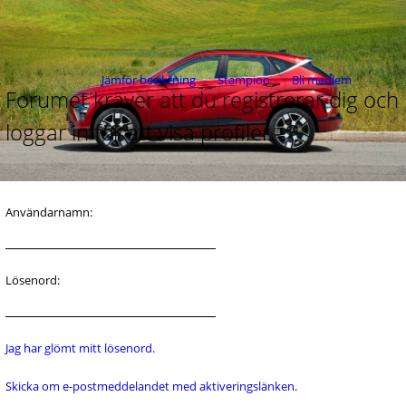
Jämför besiktning
Stampioo
Bli medlem
Forumet kräver att du registrerar dig och
loggar in för att visa profiler.
Användarnamn:
Lösenord:
Jag har glömt mitt lösenord.
Skicka om e-postmeddelandet med aktiveringslänken.