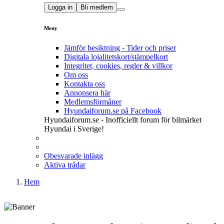
Logga in
Bli medlem
Meny
Jämför besiktning - Tider och priser
Digitala lojalitetskort/stämpelkort
Integritet, cookies, regler & villkor
Om oss
Kontakta oss
Annonsera här
Medlemsförmåner
Hyundaiforum.se på Facebook
Hyundaiforum.se - Inofficiellt forum för bilmärket
Hyundai i Sverige!
Obesvarade inlägg
Aktiva trådar
Hem