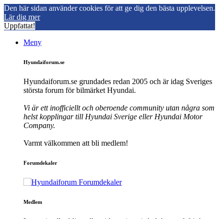
Den här sidan använder cookies för att ge dig den bästa upplevelsen.
Lär dig mer
Uppfattat!
Meny
Hyundaiforum.se
Hyundaiforum.se grundades redan 2005 och är idag Sveriges
största forum för bilmärket Hyundai.
Vi är ett inofficiellt och oberoende community utan några som
helst kopplingar till Hyundai Sverige eller Hyundai Motor
Company.
Varmt välkommen att bli medlem!
Forumdekaler
Medlem