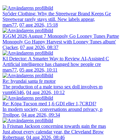
Sp5der Clothing: Why the Streetwear Brand Keeps Ge
Streetwear rarely stays still. New labels appear,
mars77
,
07 aug 2026, 15:18
IGGM 2026 August 7 Monopoly Go Looney Tunes Partne
Monopoly Go Happy Harvest with Looney Tunes album'
Cjacker
,
07 aug 2026, 08:37
KI Detector: A Smarter Way to Review AI-Assisted C
Artificial intelligence has changed how people cre
mars77
,
05 aug 2026, 10:11
Re: hyundai santa fe motor
The production of a male torso sex doll involves m
vum66346
,
04 aug 2026, 10:12
Re: Köpa Tucson med 1,6 GDI eller 1,7CRDI?
In modern society, conversations around privacy, p
Trollpoe
,
04 aug 2026, 09:34
Is Frisman Jackson concerning towards gain the mas
Just about every calendar year, the Cleveland Brow
Robertsuar
,
04 aug 2026, 08:46